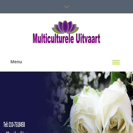
Spoed Hulp Nodig?
Multiculterele Uitvaart Locaties
Contact Ons
Menu