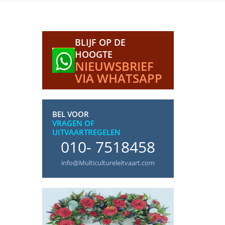
BLIJF OP DE
HOOGTE
NIEUWSBRIEF
VIA WHATSAPP
BEL VOOR
VRAGEN OF
UITVAARTREGELEN
010- 7518458
info@Multicultureleitvaart.com