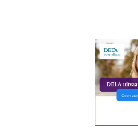
Multiculturele uitvaart Betaalbare crematie en begrafenis 
multiculturele uitvaarten