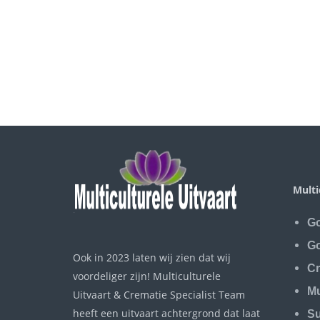
Multi
Go
Go
Ook in 2023 laten wij zien dat wij
Cr
voordeliger zijn! Multiculturele
Mu
Uitvaart & Crematie Specialist Team
heeft een uitvaart achtergrond dat laat
Su