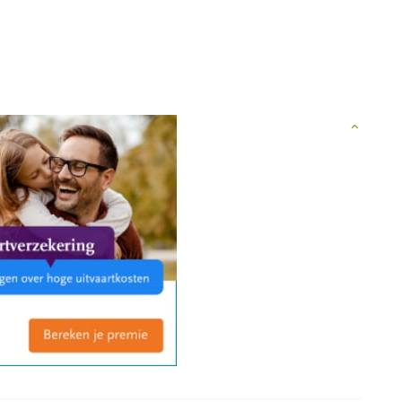
is mogelijk voor iedereen! jarenlange ervaring met verzorgen