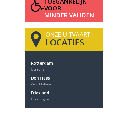
TOEGANKELIJK
VOOR
MINDER VALIDEN
ONZE UITVAART
LOCATIES
Rotterdam
Utrecht
Den Haag
Zuid Holland
Friesland
Groningen